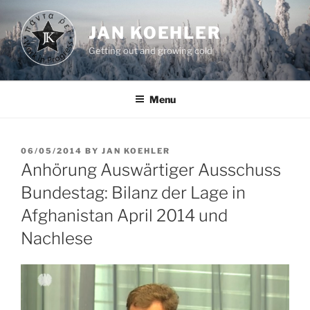
Skip
to
JAN KOEHLER
content
Getting out and growing cold
Menu
POSTED
06/05/2014
BY
JAN KOEHLER
ON
Anhörung Auswärtiger Ausschuss
Bundestag: Bilanz der Lage in
Afghanistan April 2014 und
Nachlese