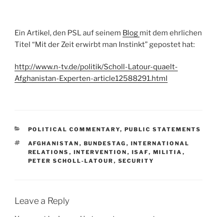
Ein Artikel, den PSL auf seinem
Blog
mit dem ehrlichen
Titel “Mit der Zeit erwirbt man Instinkt” gepostet hat:
http://www.n-tv.de/politik/Scholl-Latour-quaelt-
Afghanistan-Experten-article12588291.html
CATEGORIES
POLITICAL COMMENTARY
,
PUBLIC STATEMENTS
TAGS
AFGHANISTAN
,
BUNDESTAG
,
INTERNATIONAL
RELATIONS
,
INTERVENTION
,
ISAF
,
MILITIA
,
PETER SCHOLL-LATOUR
,
SECURITY
Leave a Reply