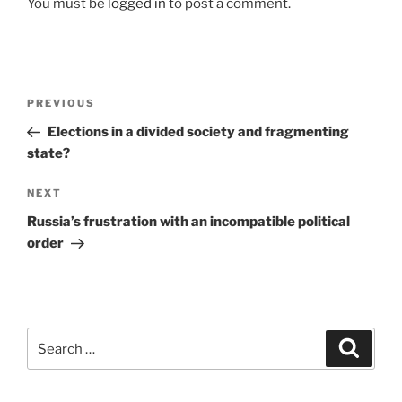
You must be
logged in
to post a comment.
Post
Previous
PREVIOUS
navigation
Post
Elections in a divided society and fragmenting
state?
Next
NEXT
Post
Russia’s frustration with an incompatible political
order
Search
Search
for: