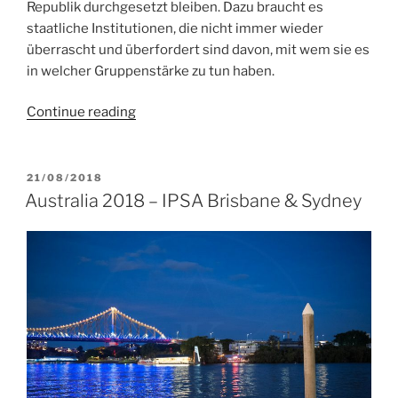
Republik durchgesetzt bleiben. Dazu braucht es
staatliche Institutionen, die nicht immer wieder
überrascht und überfordert sind davon, mit wem sie es
in welcher Gruppenstärke zu tun haben.
“Neue
Continue reading
Deutsche
Angststörung:
Chemnitz
POSTED
21/08/2018
ON
August
Australia 2018 – IPSA Brisbane & Sydney
2018”