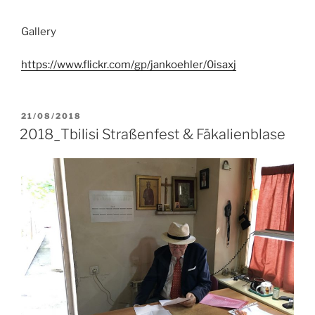
Gallery
https://www.flickr.com/gp/jankoehler/0isaxj
POSTED
21/08/2018
ON
2018_Tbilisi Straßenfest & Fäkalienblase