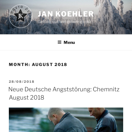
Skip
to
JAN KOEHLER
content
Getting out and growing cold
Menu
MONTH:
AUGUST 2018
POSTED
28/08/2018
ON
Neue Deutsche Angststörung: Chemnitz
August 2018