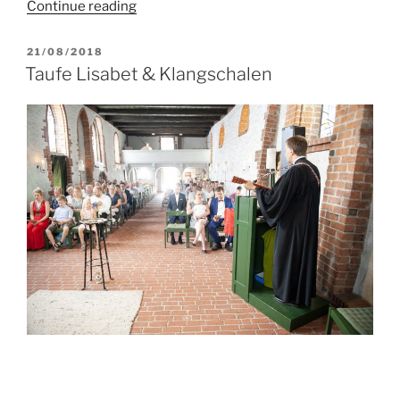
“2018_Tbilisi
Continue reading
Straßenfest
&
POSTED
21/08/2018
ON
Fäkalienblase”
Taufe Lisabet & Klangschalen